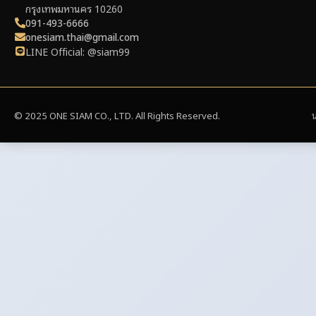
กรุงเทพมหานคร 10260
091-493-6666
onesiam.thai@gmail.com
LINE Official: @siam99
© 2025 ONE SIAM CO., LTD. All Rights Reserved.
น