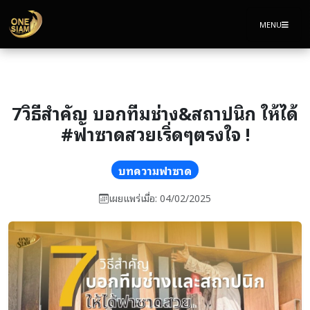
MENU
7วิธีสำคัญ บอกทีมช่าง&สถาปนิก ให้ได้
#ฟาซาดสวยเริ่ดๆตรงใจ !
บทความฟาซาด
เผยแพร่เมื่อ: 04/02/2025