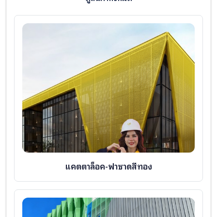
แคตตาล็อค-ฟาซาดสีทอง