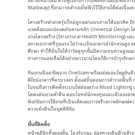
อย่างเหมาะสม ควบคู่ไปกับการใช้พลังงานสะอาดจากระบ
Walkway) ที่สามารถสำรองไฟฟ้าไว้ใช้งานได้ต่อเนื่องกว
โครงสร้างฟาสาดรุ่นใหม่ถูกออกแบบภายใต้แนวคิด BCG
แวดล้อมและปลอดภัยตามหลัก Universal Design 
แรงโครงสร้าง (Structural Health Monitoring) แล
สภาพอากาศที่รุนแรง ไม่ว่าจะเป็นอาคารสำนักงานสูง 
ศึกษา ทำให้มั่นใจได้ว่าวัสดุทุกชิ้นมีความทนทานสูง
ทางการมองเห็นได้อย่างยาวนานโดยใช้การบำรุงรักษา
ทีมงานมืออาชีพจาก OneSiam พร้อมส่งมอบโซลูชันด
ดีไซน์อาคารที่ครบวงจร ตั้งแต่ขั้นตอนการสำรวจพื้นท
ไปจนถึงการติดตั้งระบบไฟส่องสว่าง Mood Lighting แล
โดดเด่นยามค่ำคืน ตอบโจทย์นักลงทุนและเจ้าของอาคาร
ฟังก์ชันการใช้งานที่เป็นเลิศและการสร้างภาพลักษณ์คว
ความยั่งยืนในยุคดิจิทัล
พื้นที่ติดตั้ง:
หน้าคลินิกทั้งสองชั้น, โถงรับรอง, ช่องทางเดินด้านข้าง