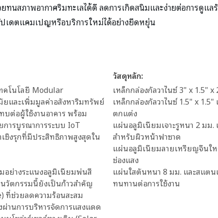
 ช่วยทนสภาพอากาศริมทะเลได้ดี ลดการเกิดสนิมและง่ายต่อการดูแล
ัปเดตแคมเปญหรือบริการใหม่ได้อย่างยืดหยุ่น
วัสดุหลัก:
ทคโนโลยี Modular
เหล็กกล่องกัลวาไนซ์ 3" x 1.5" 
ัยและเพิ่มมูลค่าอสังหาริมทรัพย์
เหล็กกล่องกัลวาไนซ์ 1.5" x 1.5
ะทบต่อผู้ใช้งานอาคาร พร้อม
ตกแต่ง
ด้วยการบูรณาการระบบ IoT
แผ่นอลูมิเนียมเจาะรูหนา 2 มม
ชิงรุกที่มีประสิทธิภาพสูงสุดใน
สำหรับผิวหน้าฟาซาด
แผ่นอลูมิเนียมลายเหรียญจีนใหญ
ช่องแสง
ยมอย่างระแนงอลูมิเนียมพ่นสี
แผ่นใสตันหนา 8 มม. และสแตนเล
วัตกรรมนี้ยังเป็นก้าวสำคัญ
ทนทานต่อการใช้งาน
) ที่ช่วยลดความร้อนสะสม
ิงผ่านการบริหารจัดการแสงแดด