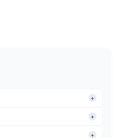
+
+
+