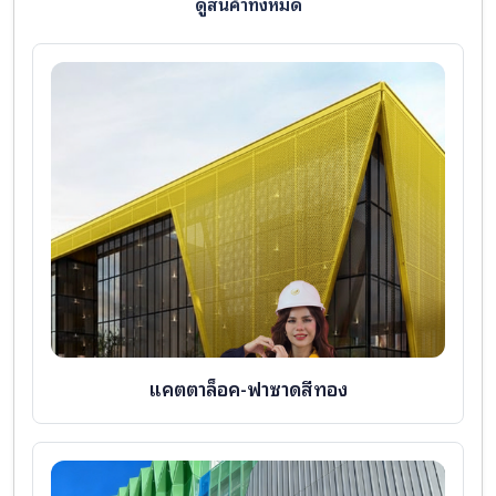
ดูสินค้าทั้งหมด
แคตตาล็อค-ฟาซาดสีทอง