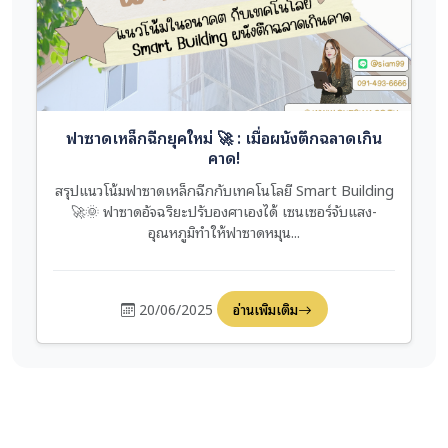
ฟาซาดเหล็กฉีกยุคใหม่ 🚀 : เมื่อผนังตึกฉลาดเกิน
คาด!
สรุปแนวโน้มฟาซาดเหล็กฉีกกับเทคโนโลยี Smart Building
🚀🌞 ฟาซาดอัจฉริยะปรับองศาเองได้ เซนเซอร์จับแสง-
อุณหภูมิทำให้ฟาซาดหมุน...
20/06/2025
อ่านเพิ่มเติม