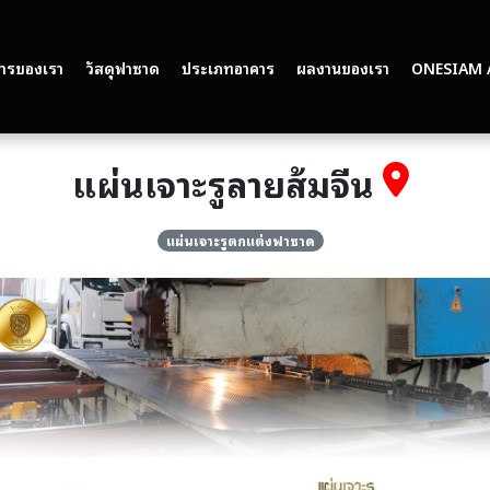
การของเรา
วัสดุฟาซาด
ประเภทอาคาร
ผลงานของเรา
ONESIAM 
แผ่นเจาะรูลายส้มจีน
แผ่นเจาะรูตกแต่งฟาซาด